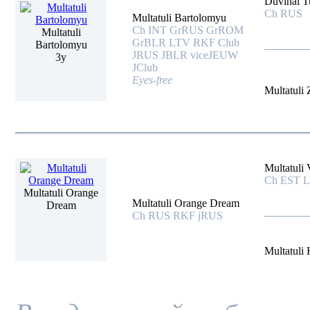
Duvinal T
Ch RUS
Multatuli Bartolomyu
Ch INT GrRUS GrROM
Multatuli
GrBLR LTV RKF Club
Bartolomyu
JRUS JBLR viceJEUW
3y
JClub
Eyes-free
Multatuli
Multatuli 
Ch EST 
Multatuli Orange
Multatuli Orange Dream
Dream
Ch RUS RKF jRUS
Multatuli